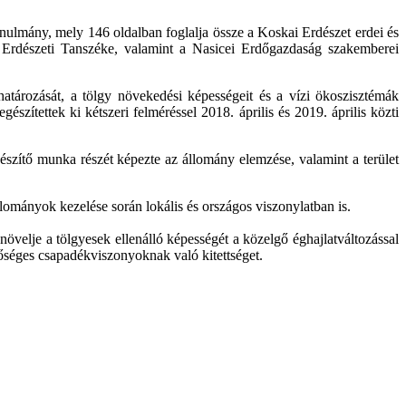
ulmány, mely 146 oldalban foglalja össze a Koskai Erdészet erdei és
m Erdészeti Tanszéke, valamint a Nasicei Erdőgazdaság szakemberei
határozását, a tölgy növekedési képességeit és a vízi ökoszisztémák
zítettek ki kétszeri felméréssel 2018. április és 2019. április közti
észítő munka részét képezte az állomány elemzése, valamint a terület
mányok kezelése során lokális és országos viszonylatban is.
elje a tölgyesek ellenálló képességét a közelgő éghajlatváltozással
őséges csapadékviszonyoknak való kitettséget.