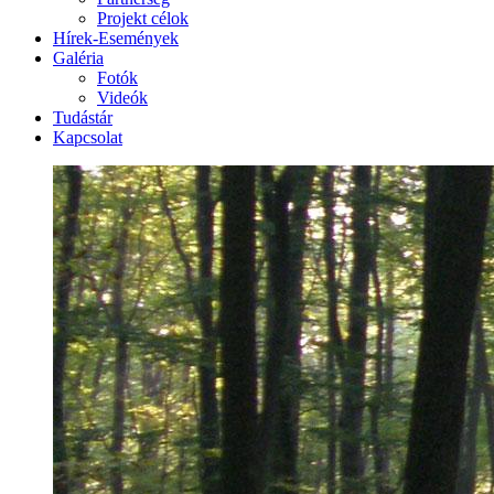
Projekt célok
Hírek-Események
Galéria
Fotók
Videók
Tudástár
Kapcsolat