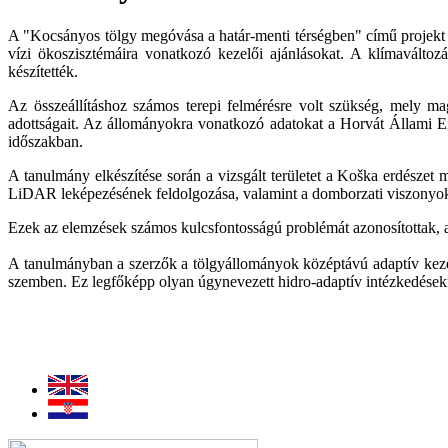
A "Kocsányos tölgy megóvása a határ-menti térségben" című projekt 
vízi ökoszisztémáira vonatkozó kezelői ajánlásokat. A klímaválto
készítették.
Az összeállításhoz számos terepi felmérésre volt szükség, mely mag
adottságait. Az állományokra vonatkozó adatokat a Horvát Állami Erdő
időszakban.
A tanulmány elkészítése során a
vizsgált területet a
Koška erdészet me
LiDAR leképezésének feldolgozása, valamint a domborzati viszonyok
Ezek az elemzések számos kulcsfontosságú problémát azonosítottak, 
A tanulmányban a szerzők a tölgyállományok középtávú adaptív kezel
szemben.
Ez legfőképp olyan úgynevezett hidro-adaptív intézkedések