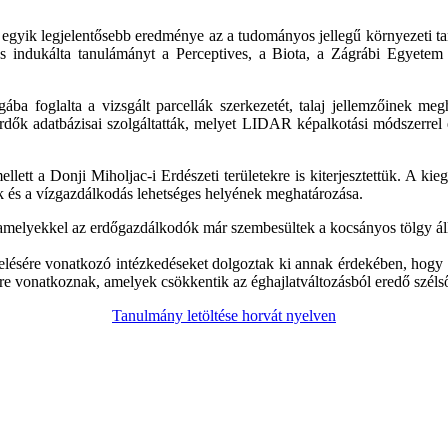
egyik legjelentősebb eredménye az a tudományos jellegű környezeti tan
zás indukálta tanulámányt a Perceptives, a Biota, a Zágrábi Egyete
ába foglalta a vizsgált parcellák szerkezetét, talaj jellemzőinek meg
k adatbázisai szolgáltatták, melyet LIDAR képalkotási módszerrel egés
llett a Donji Miholjac-i Erdészeti területekre is kiterjesztettük.
A kieg
 és a vízgazdálkodás lehetséges helyének meghatározása.
amelyekkel az erdőgazdálkodók már szembesültek a kocsányos tölgy állo
ésére vonatkozó intézkedéseket dolgoztak ki annak érdekében, hogy növ
re vonatkoznak, amelyek csökkentik az éghajlatváltozásból eredő széls
Tanulmány letöltése horvát nyelven