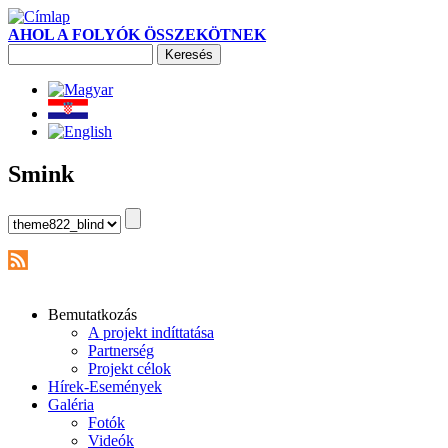
AHOL A FOLYÓK ÖSSZEKÖTNEK
Keresés
Keresés űrlap
Smink
Bemutatkozás
A projekt indíttatása
Partnerség
Projekt célok
Hírek-Események
Galéria
Fotók
Videók