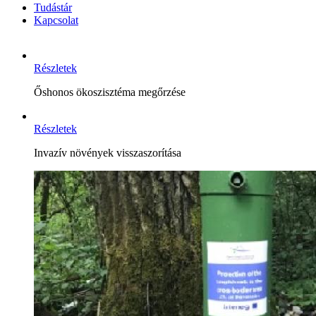
Tudástár
Kapcsolat
Részletek
Őshonos ökoszisztéma megőrzése
Részletek
Invazív növények visszaszorítása