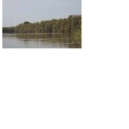
OAK protection a Mecsekerdő Zrt.-nél